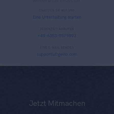
werden unser Bestes tun.
CHATTEN SIE MIT UNS
Eine Unterhaltung starten
JEDERZEIT ANRUFEN
+49-6353-9579893
EINE E-MAIL SENDEN
support(at)gevio.com
Jetzt Mitmachen